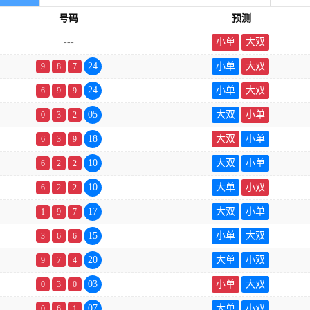
号码
预测
---
小单
大双
24
小单
大双
9
8
7
24
小单
大双
6
9
9
05
大双
小单
0
3
2
18
大双
小单
6
3
9
10
大双
小单
6
2
2
10
大单
小双
6
2
2
17
大双
小单
1
9
7
15
小单
大双
3
6
6
20
大单
小双
9
7
4
03
小单
大双
0
3
0
07
大单
小双
0
6
1