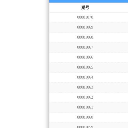
期号
08081070
08081069
08081068
08081067
08081066
08081065
08081064
08081063
08081062
08081061
08081060
08081059