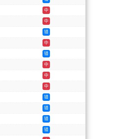
中
中
错
中
错
中
中
中
错
错
错
错