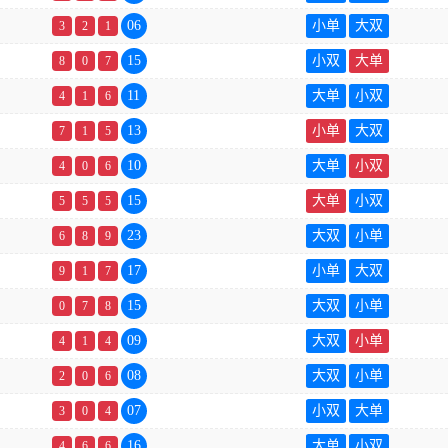
06
小单
大双
3
2
1
15
小双
大单
8
0
7
11
大单
小双
4
1
6
13
小单
大双
7
1
5
10
大单
小双
4
0
6
15
大单
小双
5
5
5
23
大双
小单
6
8
9
17
小单
大双
9
1
7
15
大双
小单
0
7
8
09
大双
小单
4
1
4
08
大双
小单
2
0
6
07
小双
大单
3
0
4
16
大单
小双
4
6
6