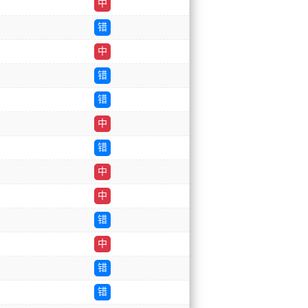
中
错
中
错
错
中
错
中
中
错
中
错
错