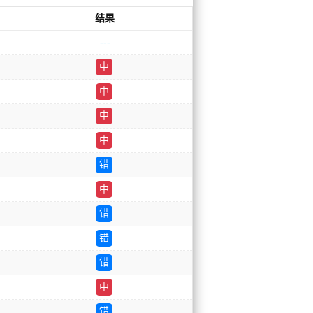
结果
---
中
中
中
中
错
中
错
错
错
中
错