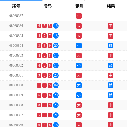
期号
号码
预测
结果
08060867
---
小
---
单
08060866
6
5
5
16
大
中
08060865
4
7
7
18
大
中
08060864
3
8
9
20
小
错
08060863
4
2
8
14
大
中
08060862
4
2
8
14
小
错
08060861
9
6
5
20
大
中
08060860
1
3
5
09
大
错
08060859
6
8
6
20
小
错
08060858
8
8
9
25
大
中
08060857
5
9
7
21
大
中
08060856
0
8
8
16
大
中