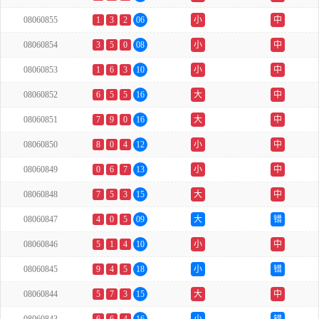
08060855
1
3
2
06
小
中
08060854
3
5
0
08
小
中
08060853
1
6
3
10
小
中
08060852
6
5
5
16
大
中
08060851
7
9
0
16
大
中
08060850
8
0
4
12
小
中
08060849
0
6
7
13
小
中
08060848
7
5
3
15
大
中
08060847
4
0
5
09
大
错
08060846
5
1
4
10
小
中
08060845
9
4
5
18
小
错
08060844
5
7
3
15
大
中