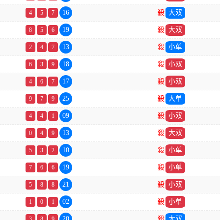
16
殺
大双
4
5
7
19
殺
大双
8
5
6
13
殺
小单
2
4
7
18
殺
小双
6
3
9
17
殺
小双
4
6
7
25
殺
大单
9
7
9
09
殺
小双
4
4
1
13
殺
大双
0
4
9
10
殺
小单
5
3
2
19
殺
小单
7
6
6
21
殺
小双
5
8
8
02
殺
小单
1
0
1
20
殺
大双
3
8
9