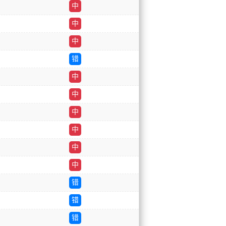
中
中
中
错
中
中
中
中
中
中
错
错
错