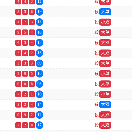
11
殺
大单
4
4
3
19
殺
大单
8
5
6
11
殺
小双
1
7
3
18
殺
大单
9
5
4
15
殺
大双
6
5
4
13
殺
大双
7
4
2
09
殺
大单
3
3
3
16
殺
小单
2
9
5
08
殺
大单
0
0
8
10
殺
小单
7
2
1
14
殺
大双
8
2
4
11
殺
大双
0
9
2
17
殺
大双
7
2
8