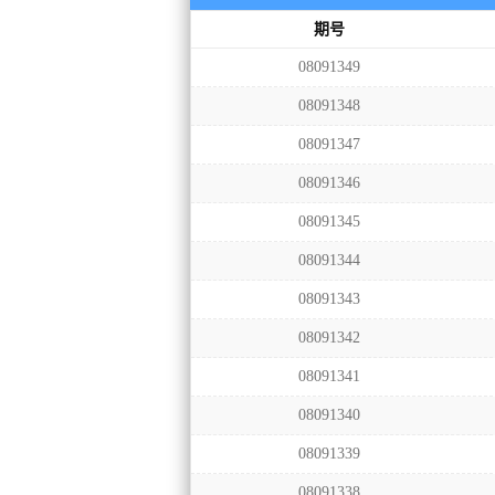
期号
08091349
08091348
08091347
08091346
08091345
08091344
08091343
08091342
08091341
08091340
08091339
08091338