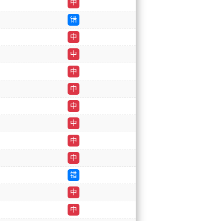
中
错
中
中
中
中
中
中
中
中
错
中
中