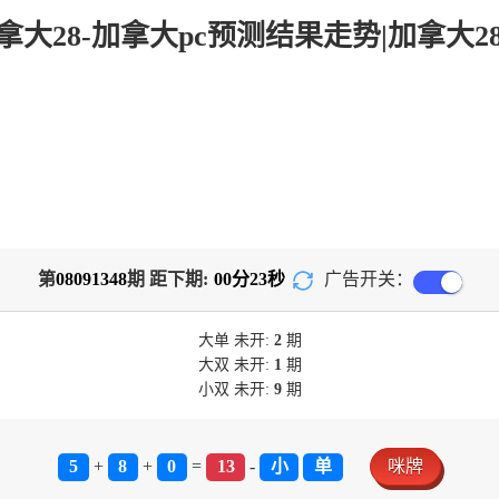
第
08091348
期 距下期:
00
分
23
秒
广告开关：
大单
未开:
2
期
大双
未开:
1
期
小双
未开:
9
期
5
+
8
+
0
=
13
-
小
单
咪牌