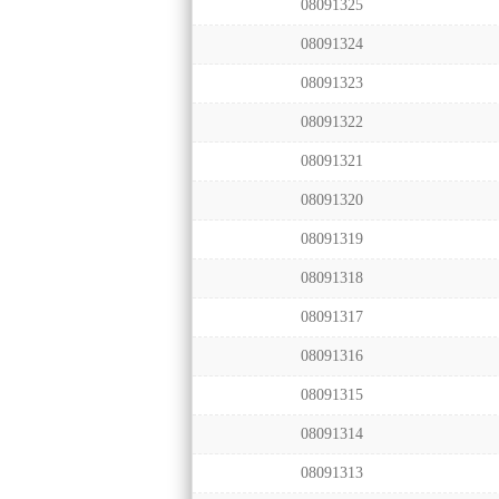
08091325
08091324
08091323
08091322
08091321
08091320
08091319
08091318
08091317
08091316
08091315
08091314
08091313