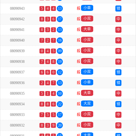
小单
08090943
5
4
4
13
殺
错
小双
08090942
8
3
6
17
殺
中
大单
08090941
8
3
2
13
殺
中
小双
08090940
7
2
7
16
殺
中
小双
08090939
0
4
5
09
殺
中
小双
08090938
7
4
8
19
殺
中
小双
08090937
6
6
0
12
殺
错
小单
08090936
2
4
7
13
殺
错
大单
08090935
5
1
4
10
殺
中
大双
08090934
8
8
6
22
殺
错
小双
08090933
7
5
5
17
殺
中
小双
08090932
8
3
9
20
殺
中
大单