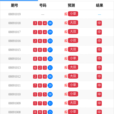
期号
号码
预测
结果
小单
08091019
---
殺
---
大双
08091018
3
1
4
08
殺
中
大双
08091017
2
3
4
09
殺
中
小双
08091016
2
0
1
03
殺
中
大双
08091015
6
0
1
07
殺
中
小单
08091014
8
6
5
19
殺
中
大双
08091013
6
2
3
11
殺
中
大双
08091012
2
0
4
06
殺
中
小单
08091011
7
6
7
20
殺
中
小单
08091010
1
2
5
08
殺
中
大双
08091009
1
7
3
11
殺
中
小单
08091008
8
9
8
25
殺
中