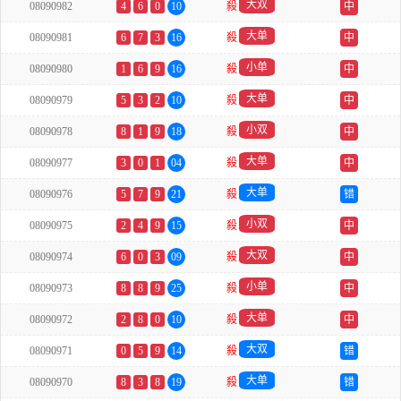
大双
08090982
4
6
0
10
殺
中
大单
08090981
6
7
3
16
殺
中
小单
08090980
1
6
9
16
殺
中
大单
08090979
5
3
2
10
殺
中
小双
08090978
8
1
9
18
殺
中
大单
08090977
3
0
1
04
殺
中
大单
08090976
5
7
9
21
殺
错
小双
08090975
2
4
9
15
殺
中
大双
08090974
6
0
3
09
殺
中
小单
08090973
8
8
9
25
殺
中
大单
08090972
2
8
0
10
殺
中
大双
08090971
0
5
9
14
殺
错
大单
08090970
8
3
8
19
殺
错