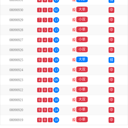
08090931
4
6
5
15
殺
错
大单
08090930
1
1
0
02
殺
中
小双
08090929
7
5
1
13
殺
中
小单
08090928
6
5
4
15
殺
中
小单
08090927
8
4
7
19
殺
中
小双
08090926
6
4
5
15
殺
中
大单
08090925
9
3
7
19
殺
错
大双
08090924
2
6
5
13
殺
中
小双
08090923
4
0
5
09
殺
中
小单
08090922
1
0
9
10
殺
中
大双
08090921
6
3
1
10
殺
中
小单
08090920
9
9
6
24
殺
中
小单
08090919
9
8
1
18
殺
中