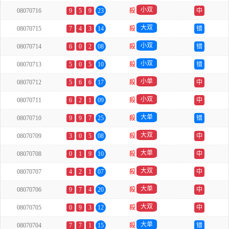
小双
08070716
9
5
9
23
殺
中
大双
08070715
7
4
3
14
殺
错
小双
08070714
6
0
2
08
殺
错
小双
08070713
5
0
5
10
殺
错
小单
08070712
5
6
6
17
殺
中
小双
08070711
6
2
1
09
殺
中
大单
08070710
9
9
7
25
殺
错
大双
08070709
3
0
5
08
殺
中
大单
08070708
0
1
9
10
殺
中
大双
08070707
4
2
1
07
殺
中
大单
08070706
9
7
4
20
殺
中
大双
08070705
0
9
3
12
殺
中
大单
08070704
7
7
1
15
殺
错