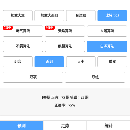
加拿大28
加拿大西28
台湾28
比特币28
霸气算法
天马算法
人屠算法
不羁算法
麒麟算法
白泽算法
组合
杀组
大小
单双
双项
双组
100期 正确：75 期 错误：25 期
正确率：75%
预测
走势
统计