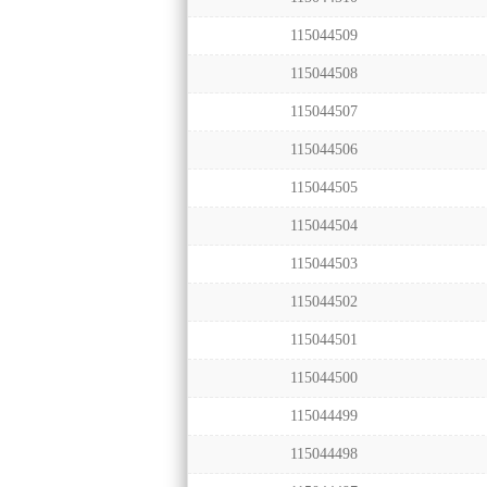
115044509
115044508
115044507
115044506
115044505
115044504
115044503
115044502
115044501
115044500
115044499
115044498