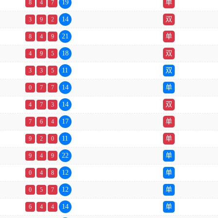
19
单
8
4
7
14
双
3
9
2
21
单
8
4
9
18
双
4
9
5
11
双
3
3
5
14
单
0
7
7
14
双
4
7
3
17
单
7
6
4
11
单
9
2
0
22
单
9
4
9
12
单
0
4
8
12
单
0
5
7
14
单
6
4
4