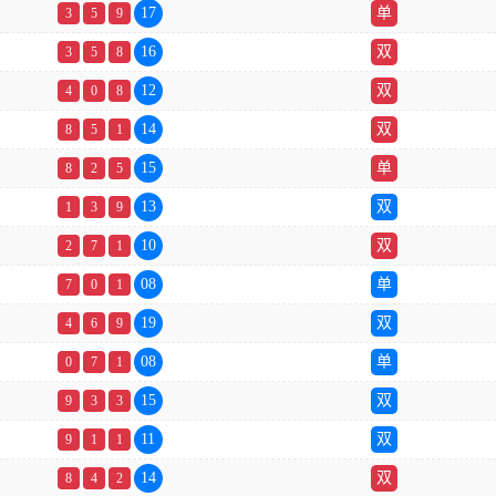
17
单
3
5
9
16
双
3
5
8
12
双
4
0
8
14
双
8
5
1
15
单
8
2
5
13
双
1
3
9
10
双
2
7
1
08
单
7
0
1
19
双
4
6
9
08
单
0
7
1
15
双
9
3
3
11
双
9
1
1
14
双
8
4
2