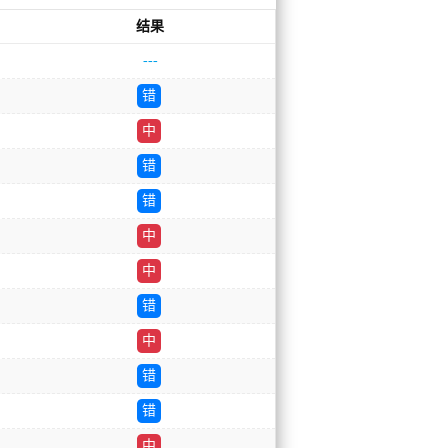
结果
---
错
中
错
错
中
中
错
中
错
错
中