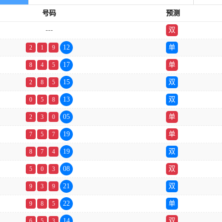
号码
预测
---
双
12
单
2
1
9
17
单
8
4
5
15
双
2
8
5
13
双
0
5
8
05
单
2
3
0
19
单
7
5
7
19
双
8
7
4
08
双
5
0
3
21
双
9
3
9
22
单
9
8
5
14
双
6
5
3