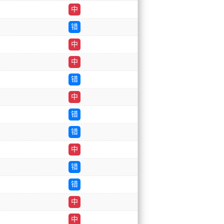
中
错
中
中
错
中
错
错
中
错
错
中
中