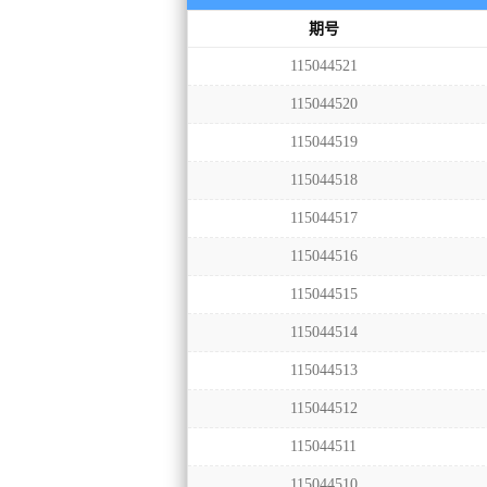
期号
115044521
115044520
115044519
115044518
115044517
115044516
115044515
115044514
115044513
115044512
115044511
115044510