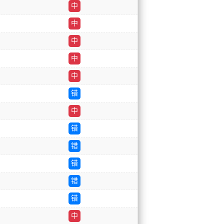
中
中
中
中
中
错
中
错
错
错
错
错
中