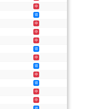
中
错
中
中
中
错
中
错
中
错
中
中
错