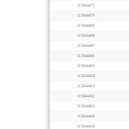
115044471
115044470
115044469
115044468
115044467
115044466
115044465
115044464
115044463
115044462
115044461
115044460
115044459