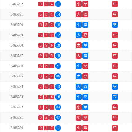
3466792
0
7
4
11
小
单
中
3466791
5
8
1
14
大
双
中
3466790
6
8
2
16
小
单
错
3466789
3
7
2
12
大
双
中
3466788
3
9
6
18
大
单
中
3466787
9
4
5
18
大
单
中
3466786
8
6
7
21
小
单
中
3466785
0
2
4
06
大
双
中
3466784
7
5
1
13
大
双
错
3466783
7
3
6
16
小
单
错
3466782
1
2
1
04
小
单
中
3466781
0
3
4
07
小
单
中
3466780
0
4
7
11
小
单
中