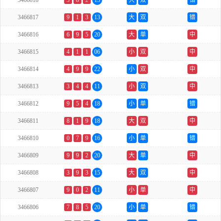
3466818
3
8
2
13
大
双
错
3466817
9
1
3
13
大
双
错
3466816
6
9
5
20
大
单
中
3466815
4
1
1
06
小
双
中
3466814
4
9
9
22
小
双
中
3466813
3
4
4
11
小
双
中
3466812
9
5
4
18
小
单
错
3466811
8
1
9
18
大
双
中
3466810
0
7
9
16
小
单
错
3466809
9
9
2
20
大
单
中
3466808
3
9
3
15
大
双
中
3466807
9
0
2
11
小
单
中
3466806
7
8
5
20
小
单
错