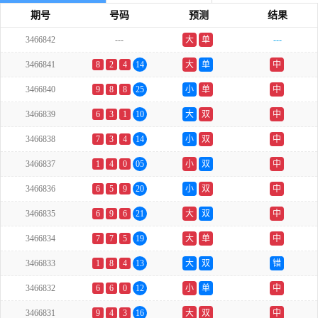
期号
号码
预测
结果
3466842
---
大
单
---
3466841
8
2
4
14
大
单
中
3466840
9
8
8
25
小
单
中
3466839
6
3
1
10
大
双
中
3466838
7
3
4
14
小
双
中
3466837
1
4
0
05
小
双
中
3466836
6
5
9
20
小
双
中
3466835
6
9
6
21
大
双
中
3466834
7
7
5
19
大
单
中
3466833
1
8
4
13
大
双
错
3466832
6
6
0
12
小
单
中
3466831
9
4
3
16
大
双
中