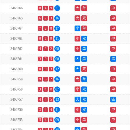
3466766
8
4
9
21
大
单
中
3466765
6
7
3
16
大
双
中
3466764
7
2
8
17
小
单
中
3466763
0
2
9
11
小
双
中
3466762
4
2
2
08
小
单
中
3466761
3
0
5
08
大
单
错
3466760
0
9
3
12
大
双
中
3466759
9
5
2
16
大
单
中
3466758
3
4
0
07
小
双
中
3466757
4
4
5
13
大
双
错
3466756
3
4
4
11
小
双
中
3466755
5
4
0
09
小
单
中