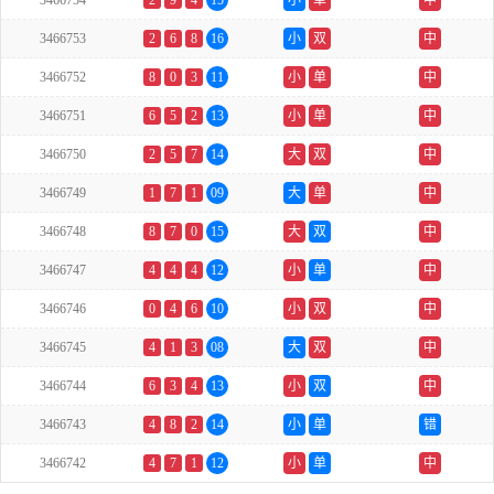
3466754
2
9
4
15
小
单
中
3466753
2
6
8
16
小
双
中
3466752
8
0
3
11
小
单
中
3466751
6
5
2
13
小
单
中
3466750
2
5
7
14
大
双
中
3466749
1
7
1
09
大
单
中
3466748
8
7
0
15
大
双
中
3466747
4
4
4
12
小
单
中
3466746
0
4
6
10
小
双
中
3466745
4
1
3
08
大
双
中
3466744
6
3
4
13
小
双
中
3466743
4
8
2
14
小
单
错
3466742
4
7
1
12
小
单
中