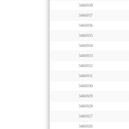
3466938
3466937
3466936
3466935
3466934
3466933
3466932
3466931
3466930
3466929
3466928
3466927
3466926