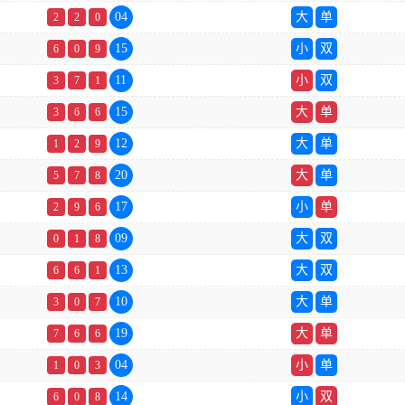
04
大
单
2
2
0
15
小
双
6
0
9
11
小
双
3
7
1
15
大
单
3
6
6
12
大
单
1
2
9
20
大
单
5
7
8
17
小
单
2
9
6
09
大
双
0
1
8
13
大
双
6
6
1
10
大
单
3
0
7
19
大
单
7
6
6
04
小
单
1
0
3
14
小
双
6
0
8