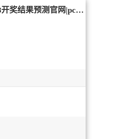
易记网址:28YC.Com 加拿大28-加拿大pc预测结果走势|加拿大28开奖结果预测官网|pc走势最新预测_专注研究!