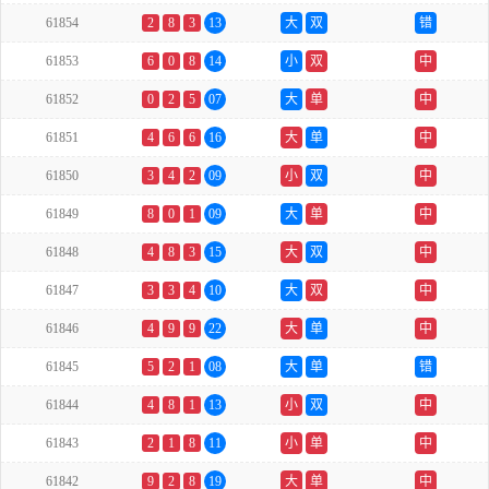
61854
2
8
3
13
大
双
错
61853
6
0
8
14
小
双
中
61852
0
2
5
07
大
单
中
61851
4
6
6
16
大
单
中
61850
3
4
2
09
小
双
中
61849
8
0
1
09
大
单
中
61848
4
8
3
15
大
双
中
61847
3
3
4
10
大
双
中
61846
4
9
9
22
大
单
中
61845
5
2
1
08
大
单
错
61844
4
8
1
13
小
双
中
61843
2
1
8
11
小
单
中
61842
9
2
8
19
大
单
中