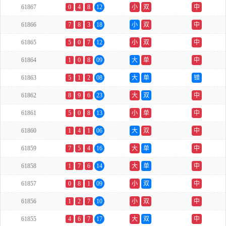
61867
0
4
8
12
小
双
中
61866
7
8
3
18
小
双
中
61865
5
0
7
12
小
双
中
61864
1
0
8
09
大
单
中
61863
5
1
2
08
大
单
错
61862
8
9
6
23
大
双
中
61861
5
0
8
13
小
单
中
61860
1
4
1
06
大
双
中
61859
7
5
4
16
大
单
中
61858
1
7
6
14
大
单
中
61857
0
8
1
09
小
双
中
61856
1
2
7
10
小
双
中
61855
4
6
7
17
大
双
中