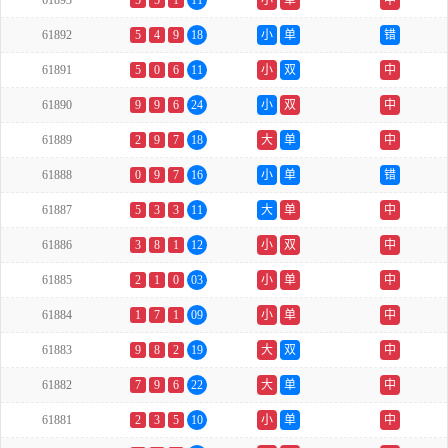
61893
5
5
1
11
小
单
中
61892
5
4
9
18
小
单
错
61891
5
0
6
11
小
双
中
61890
9
9
6
24
小
双
中
61889
2
9
7
18
大
单
中
61888
0
9
7
16
小
单
错
61887
5
3
3
11
大
单
中
61886
3
8
1
12
小
双
中
61885
2
1
0
03
小
单
中
61884
1
7
1
09
小
单
中
61883
9
8
2
19
大
双
中
61882
7
9
6
22
大
单
中
61881
2
3
5
10
小
单
中