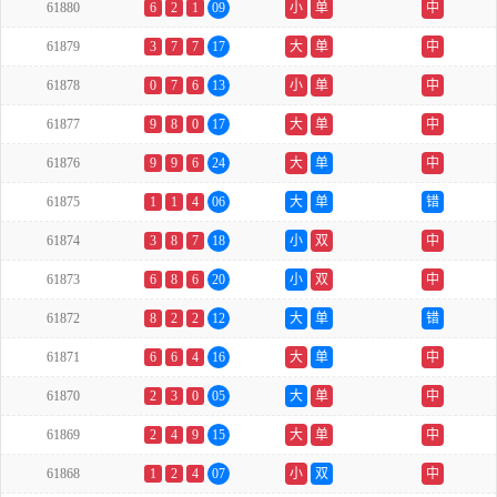
61880
6
2
1
09
小
单
中
61879
3
7
7
17
大
单
中
61878
0
7
6
13
小
单
中
61877
9
8
0
17
大
单
中
61876
9
9
6
24
大
单
中
61875
1
1
4
06
大
单
错
61874
3
8
7
18
小
双
中
61873
6
8
6
20
小
双
中
61872
8
2
2
12
大
单
错
61871
6
6
4
16
大
单
中
61870
2
3
0
05
大
单
中
61869
2
4
9
15
大
单
中
61868
1
2
4
07
小
双
中