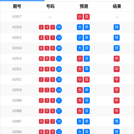
期号
号码
预测
结果
61917
---
小
双
---
61916
1
4
1
06
大
单
错
61915
4
5
7
16
小
单
错
61914
8
1
0
09
大
双
错
61913
0
8
3
11
小
双
中
61912
8
3
9
20
大
单
中
61911
3
7
0
10
小
双
中
61910
2
3
9
14
大
单
中
61909
5
3
9
17
大
双
中
61908
2
9
6
17
大
双
中
61907
0
7
3
10
大
单
错
61906
8
4
0
12
大
单
错