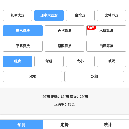
加拿大28
加拿大西28
台湾28
比特币28
霸气算法
天马算法
人屠算法
不羁算法
麒麟算法
白泽算法
组合
杀组
大小
单双
双项
双组
100期 正确：80 期 错误：20 期
正确率：80%
预测
走势
统计