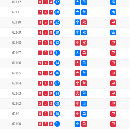
62112
8
0
4
12
大
单
错
62111
2
4
2
08
大
单
错
62110
4
9
9
22
小
双
中
62109
4
7
8
19
小
双
错
62108
7
5
0
12
小
双
中
62107
1
2
8
11
大
单
中
62106
9
4
1
14
大
单
中
62105
9
3
4
16
大
单
中
62104
3
1
3
07
小
单
中
62103
0
5
9
14
大
单
中
62102
5
0
3
08
小
单
中
62101
0
2
8
10
小
单
中
62100
8
5
8
21
小
单
中