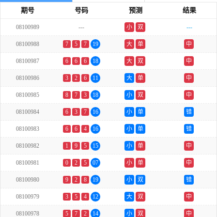
期号
号码
预测
结果
08100989
---
小
双
---
08100988
7
5
7
19
大
单
中
08100987
6
6
6
18
大
双
中
08100986
3
2
6
11
大
单
中
08100985
8
7
3
18
小
双
中
08100984
6
3
7
16
小
单
错
08100983
6
6
4
16
小
单
错
08100982
1
9
5
15
小
单
中
08100981
0
2
5
07
小
单
中
08100980
9
2
8
19
小
双
错
08100979
3
5
4
12
大
双
中
08100978
5
7
2
14
小
双
中