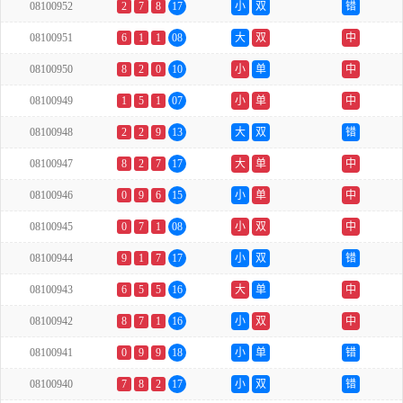
08100952
2
7
8
17
小
双
错
08100951
6
1
1
08
大
双
中
08100950
8
2
0
10
小
单
中
08100949
1
5
1
07
小
单
中
08100948
2
2
9
13
大
双
错
08100947
8
2
7
17
大
单
中
08100946
0
9
6
15
小
单
中
08100945
0
7
1
08
小
双
中
08100944
9
1
7
17
小
双
错
08100943
6
5
5
16
大
单
中
08100942
8
7
1
16
小
双
中
08100941
0
9
9
18
小
单
错
08100940
7
8
2
17
小
双
错