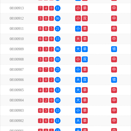
08100913
7
4
0
11
小
单
中
08100912
3
0
3
06
小
双
中
08100911
8
8
5
21
小
单
中
08100910
6
0
9
15
大
单
中
08100909
1
3
2
06
大
单
错
08100908
3
0
0
03
小
双
中
08100907
9
7
9
25
小
单
中
08100906
1
0
2
03
大
双
错
08100905
4
3
6
13
大
单
中
08100904
3
2
0
05
大
单
中
08100903
6
5
4
15
小
单
中
08100902
1
6
4
11
大
单
中